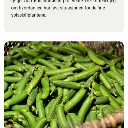
følger fra frø til innhøsting får vente. Her forteller jeg
om hvordan jeg har løst situasjonen for de fine
spisskålplantene.