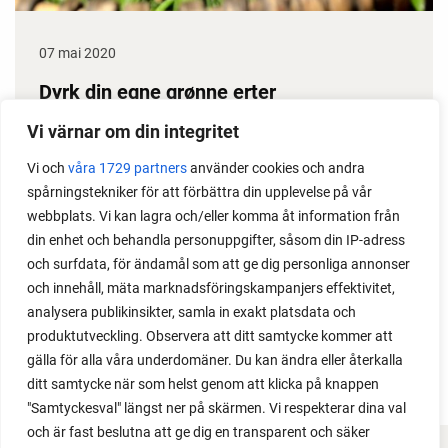
07 mai 2020
Dyrk din egne grønne erter
Erter gir stor avling, dessuten klarer de seg i
Vi värnar om din integritet
prinsippet selv gjennom sesongen. Det gjør dem til
Vi och
våra 1729 partners
använder cookies och andra
en gullgruve i kjøkkenhagen. Her får du noen gode
spårningstekniker för att förbättra din upplevelse på vår
ertedyrketips.
webbplats. Vi kan lagra och/eller komma åt information från
din enhet och behandla personuppgifter, såsom din IP-adress
och surfdata, för ändamål som att ge dig personliga annonser
och innehåll, mäta marknadsföringskampanjers effektivitet,
analysera publikinsikter, samla in exakt platsdata och
produktutveckling. Observera att ditt samtycke kommer att
gälla för alla våra underdomäner. Du kan ändra eller återkalla
ditt samtycke när som helst genom att klicka på knappen
"Samtyckesval" längst ner på skärmen. Vi respekterar dina val
och är fast beslutna att ge dig en transparent och säker