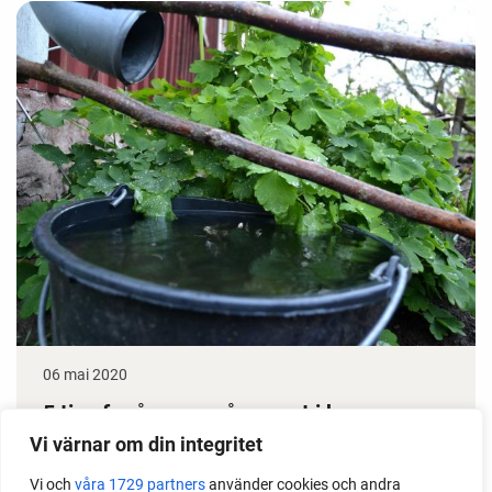
06 mai 2020
5 tips for å spare på vannet i hagen
Vi värnar om din integritet
Det kan være utfordrende å dyrke uten stor tilgang
på vann. Men ofte går det lettere enn man tror å
Vi och
våra 1729 partners
använder cookies och andra