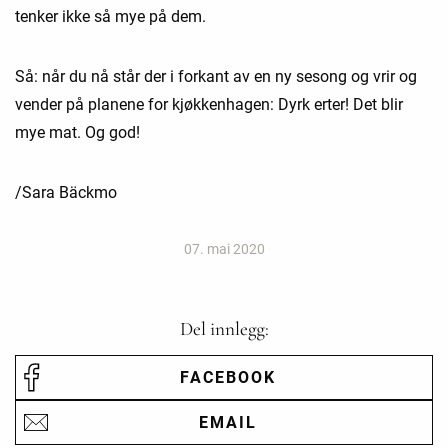
tenker ikke så mye på dem.
Så: når du nå står der i forkant av en ny sesong og vrir og
vender på planene for kjøkkenhagen: Dyrk erter! Det blir
mye mat. Og god!
/Sara Bäckmo
07. mai 2020
Del innlegg:
FACEBOOK
EMAIL