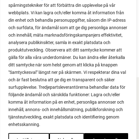
spårningstekniker för att förbättra din upplevelse på vår
redusere vannforbruket i hagen. Her gir jeg mine
webbplats. Vi kan lagra och/eller komma åt information från
beste tips til å spare på vannet.
din enhet och behandla personuppgifter, såsom din IP-adress
och surfdata, för ändamål som att ge dig personliga annonser
och innehåll, mäta marknadsföringskampanjers effektivitet,
analysera publikinsikter, samla in exakt platsdata och
produktutveckling. Observera att ditt samtycke kommer att
gälla för alla våra underdomäner. Du kan ändra eller återkalla
ditt samtycke när som helst genom att klicka på knappen
"Samtyckesval" längst ner på skärmen. Vi respekterar dina val
och är fast beslutna att ge dig en transparent och säker
surfupplevelse. Tredjepartsleverantörerna behandlar data för
FACEBOOK
följande ändamål och särskilda funktioner: Lagra och/eller
komma åt information på en enhet, personliga annonser och
YOUTUBE
innehåll, annons- och innehållsmätning, publikforskning och
tjänsteutveckling, exakt platsdata och identifiering genom
INSTAGRAM
enhetsskanning.
PODCAST