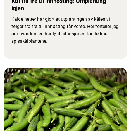
Kål fra frø til innhøsting: Omplanting –
igjen
Kalde netter har gjort at utplantingen av kålen vi
følger fra frø til innhøsting får vente. Her forteller jeg
om hvordan jeg har løst situasjonen for de fine
spisskålplantene.