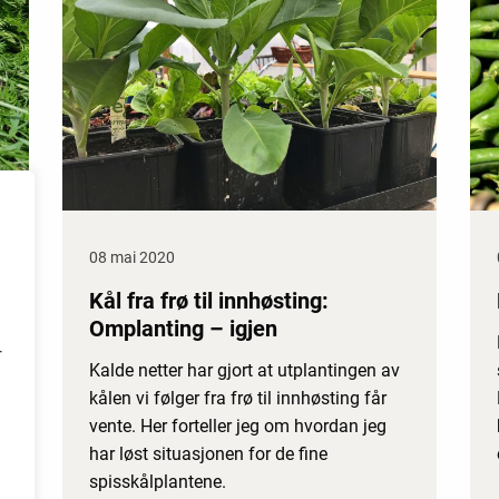
08 mai 2020
Kål fra frø til innhøsting:
Omplanting – igjen
r
Kalde netter har gjort at utplantingen av
kålen vi følger fra frø til innhøsting får
vente. Her forteller jeg om hvordan jeg
har løst situasjonen for de fine
spisskålplantene.