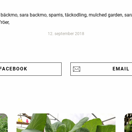
a bäckmo, sara backmo, sparris, täckodling, mulched garden, sara
röer,
12. september 2018
FACEBOOK
EMAIL