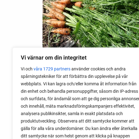
Vi värnar om din integritet
Vi och
våra 1729 partners
använder cookies och andra
09 mai 2020
spårningstekniker för att förbättra din upplevelse på vår
Brannskader av grønnsaker
webbplats. Vi kan lagra och/eller komma åt information från
din enhet och behandla personuppgifter, såsom din IP-adress
Noen grønnsaker kan utrolig nok
och surfdata, för ändamål som att ge dig personliga annonse
forårsake en type av hudskader, ikke ved
och innehåll, mäta marknadsföringskampanjers effektivitet,
matlagingen, men i hagen. For noen år
analysera publikinsikter, samla in exakt platsdata och
siden måtte vi dra til sykehuset med
produktutveckling. Observera att ditt samtycke kommer att
barna da de hadde fått merkelige
gälla för alla våra underdomäner. Du kan ändra eller återkalla
brannskader.
ditt samtycke när som helst genom att klicka på knappen