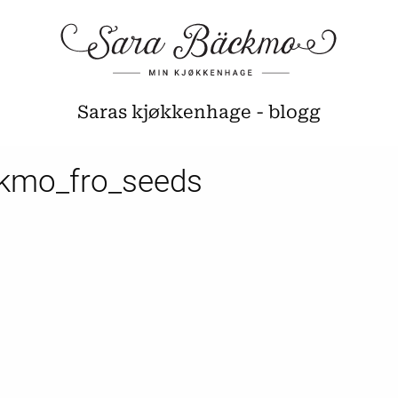
Saras kjøkkenhage - blogg
kmo_fro_seeds