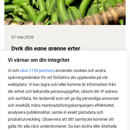
07 mai 2020
Dyrk din egne grønne erter
Erter gir stor avling, dessuten klarer de seg i
Vi värnar om din integritet
prinsippet selv gjennom sesongen. Det gjør dem til
Vi och
våra 1729 partners
använder cookies och andra
en gullgruve i kjøkkenhagen. Her får du noen gode
spårningstekniker för att förbättra din upplevelse på vår
ertedyrketips.
webbplats. Vi kan lagra och/eller komma åt information från
din enhet och behandla personuppgifter, såsom din IP-adress
och surfdata, för ändamål som att ge dig personliga annonser
och innehåll, mäta marknadsföringskampanjers effektivitet,
analysera publikinsikter, samla in exakt platsdata och
produktutveckling. Observera att ditt samtycke kommer att
gälla för alla våra underdomäner. Du kan ändra eller återkalla