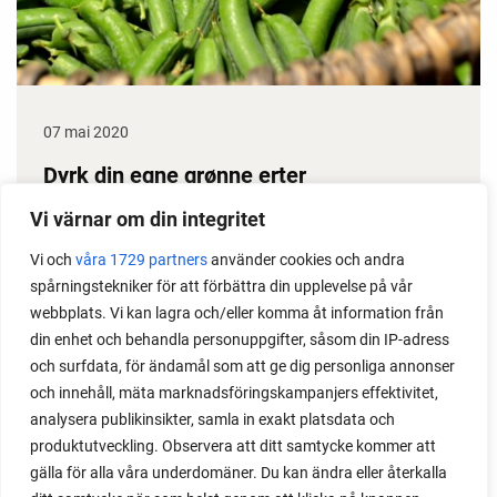
07 mai 2020
Dyrk din egne grønne erter
Erter gir stor avling, dessuten klarer de seg i
Vi värnar om din integritet
prinsippet selv gjennom sesongen. Det gjør dem til
Vi och
våra 1729 partners
använder cookies och andra
en gullgruve i kjøkkenhagen. Her får du noen gode
spårningstekniker för att förbättra din upplevelse på vår
ertedyrketips.
webbplats. Vi kan lagra och/eller komma åt information från
din enhet och behandla personuppgifter, såsom din IP-adress
och surfdata, för ändamål som att ge dig personliga annonser
och innehåll, mäta marknadsföringskampanjers effektivitet,
analysera publikinsikter, samla in exakt platsdata och
produktutveckling. Observera att ditt samtycke kommer att
gälla för alla våra underdomäner. Du kan ändra eller återkalla