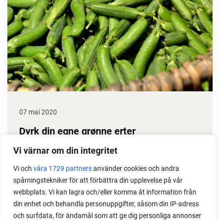
07 mai 2020
Dyrk din egne grønne erter
Erter gir stor avling, dessuten klarer de seg i
Vi värnar om din integritet
prinsippet selv gjennom sesongen. Det gjør dem til
Vi och
våra 1729 partners
använder cookies och andra
en gullgruve i kjøkkenhagen. Her får du noen gode
spårningstekniker för att förbättra din upplevelse på vår
ertedyrketips.
webbplats. Vi kan lagra och/eller komma åt information från
din enhet och behandla personuppgifter, såsom din IP-adress
och surfdata, för ändamål som att ge dig personliga annonser