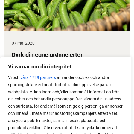
07 mai 2020
Dyrk din egne grønne erter
Erter gir stor avling, dessuten klarer de seg i
Vi värnar om din integritet
prinsippet selv gjennom sesongen. Det gjør dem til
Vi och
våra 1729 partners
använder cookies och andra
en gullgruve i kjøkkenhagen. Her får du noen gode
spårningstekniker för att förbättra din upplevelse på vår
ertedyrketips.
webbplats. Vi kan lagra och/eller komma åt information från
din enhet och behandla personuppgifter, såsom din IP-adress
och surfdata, för ändamål som att ge dig personliga annonser
och innehåll, mäta marknadsföringskampanjers effektivitet,
analysera publikinsikter, samla in exakt platsdata och
produktutveckling. Observera att ditt samtycke kommer att