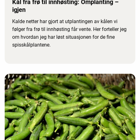
Kål fra frø til innhøsting: Omplanting –
igjen
Kalde netter har gjort at utplantingen av kålen vi
følger fra frø til innhøsting får vente. Her forteller jeg
om hvordan jeg har løst situasjonen for de fine
spisskålplantene.