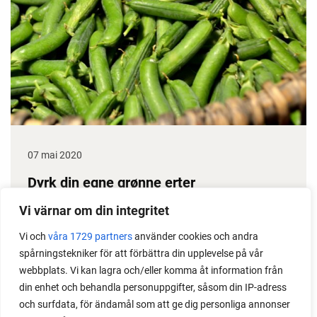
07 mai 2020
Dyrk din egne grønne erter
Erter gir stor avling, dessuten klarer de seg i
Vi värnar om din integritet
prinsippet selv gjennom sesongen. Det gjør dem til
Vi och
våra 1729 partners
använder cookies och andra
en gullgruve i kjøkkenhagen. Her får du noen gode
spårningstekniker för att förbättra din upplevelse på vår
ertedyrketips.
webbplats. Vi kan lagra och/eller komma åt information från
din enhet och behandla personuppgifter, såsom din IP-adress
och surfdata, för ändamål som att ge dig personliga annonser