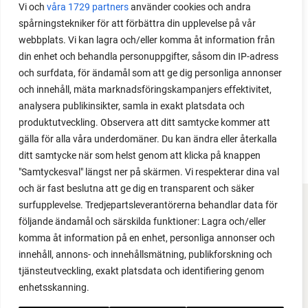
Vi och
våra 1729 partners
använder cookies och andra
en gullgruve i kjøkkenhagen. Her får du noen gode
spårningstekniker för att förbättra din upplevelse på vår
ertedyrketips.
webbplats. Vi kan lagra och/eller komma åt information från
din enhet och behandla personuppgifter, såsom din IP-adress
och surfdata, för ändamål som att ge dig personliga annonser
och innehåll, mäta marknadsföringskampanjers effektivitet,
analysera publikinsikter, samla in exakt platsdata och
produktutveckling. Observera att ditt samtycke kommer att
gälla för alla våra underdomäner. Du kan ändra eller återkalla
ditt samtycke när som helst genom att klicka på knappen
"Samtyckesval" längst ner på skärmen. Vi respekterar dina val
och är fast beslutna att ge dig en transparent och säker
surfupplevelse. Tredjepartsleverantörerna behandlar data för
FACEBOOK
följande ändamål och särskilda funktioner: Lagra och/eller
komma åt information på en enhet, personliga annonser och
YOUTUBE
innehåll, annons- och innehållsmätning, publikforskning och
tjänsteutveckling, exakt platsdata och identifiering genom
INSTAGRAM
enhetsskanning.