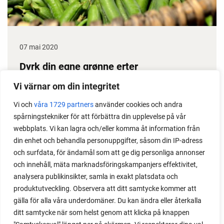
07 mai 2020
Dyrk din egne grønne erter
Erter gir stor avling, dessuten klarer de seg i
Vi värnar om din integritet
prinsippet selv gjennom sesongen. Det gjør dem til
Vi och
våra 1729 partners
använder cookies och andra
en gullgruve i kjøkkenhagen. Her får du noen gode
spårningstekniker för att förbättra din upplevelse på vår
ertedyrketips.
webbplats. Vi kan lagra och/eller komma åt information från
din enhet och behandla personuppgifter, såsom din IP-adress
och surfdata, för ändamål som att ge dig personliga annonser
och innehåll, mäta marknadsföringskampanjers effektivitet,
analysera publikinsikter, samla in exakt platsdata och
produktutveckling. Observera att ditt samtycke kommer att
gälla för alla våra underdomäner. Du kan ändra eller återkalla
ditt samtycke när som helst genom att klicka på knappen