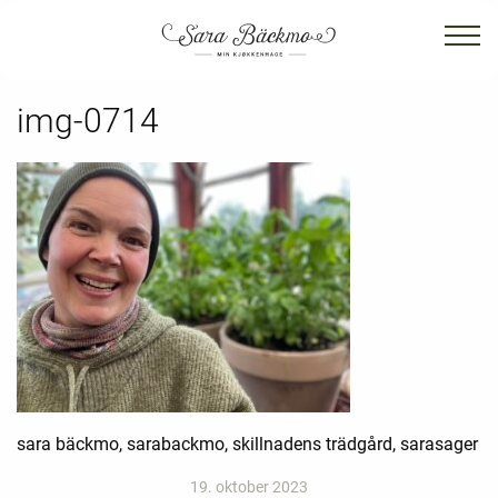
img-0714
sara bäckmo, sarabackmo, skillnadens trädgård, sarasager
19. oktober 2023