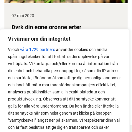
07 mai 2020
Dyrk din egne grønne erter
Erter gir stor avling, dessuten klarer de seg i
Vi värnar om din integritet
prinsippet selv gjennom sesongen. Det gjør dem til
Vi och
våra 1729 partners
använder cookies och andra
en gullgruve i kjøkkenhagen. Her får du noen gode
spårningstekniker för att förbättra din upplevelse på vår
ertedyrketips.
webbplats. Vi kan lagra och/eller komma åt information från
din enhet och behandla personuppgifter, såsom din IP-adress
och surfdata, för ändamål som att ge dig personliga annonser
och innehåll, mäta marknadsföringskampanjers effektivitet,
analysera publikinsikter, samla in exakt platsdata och
produktutveckling. Observera att ditt samtycke kommer att
gälla för alla våra underdomäner. Du kan ändra eller återkalla
ditt samtycke när som helst genom att klicka på knappen
"Samtyckesval" längst ner på skärmen. Vi respekterar dina val
och är fast beslutna att ge dig en transparent och säker