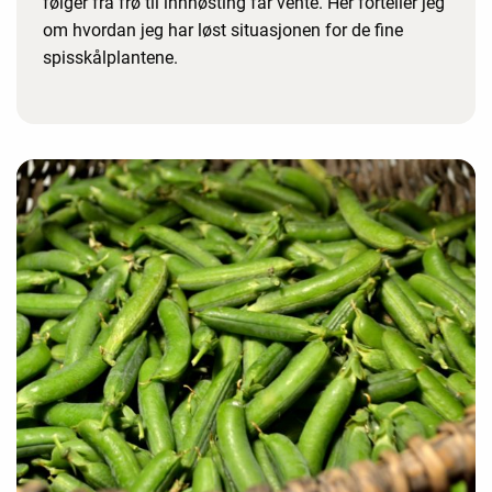
følger fra frø til innhøsting får vente. Her forteller jeg
om hvordan jeg har løst situasjonen for de fine
spisskålplantene.