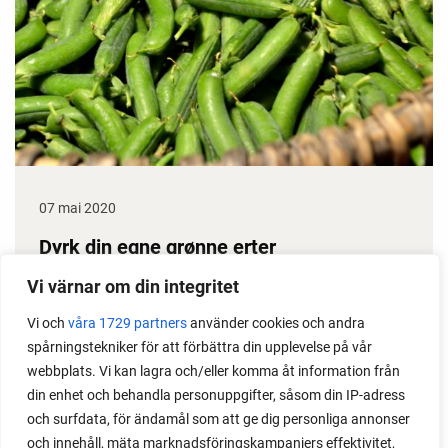
07 mai 2020
Dyrk din egne grønne erter
Erter gir stor avling, dessuten klarer de seg i
Vi värnar om din integritet
prinsippet selv gjennom sesongen. Det gjør dem til
Vi och
våra 1729 partners
använder cookies och andra
en gullgruve i kjøkkenhagen. Her får du noen gode
spårningstekniker för att förbättra din upplevelse på vår
ertedyrketips.
webbplats. Vi kan lagra och/eller komma åt information från
din enhet och behandla personuppgifter, såsom din IP-adress
och surfdata, för ändamål som att ge dig personliga annonser
och innehåll, mäta marknadsföringskampanjers effektivitet,