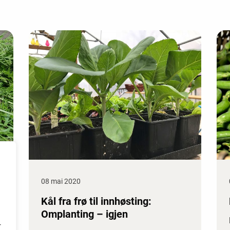
08 mai 2020
Kål fra frø til innhøsting:
Omplanting – igjen
r