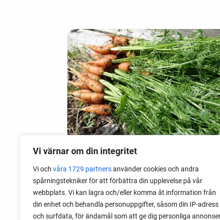
Vi värnar om din integritet
Vi och
våra 1729 partners
använder cookies och andra
09 mai 2020
spårningstekniker för att förbättra din upplevelse på vår
Brannskader av grønnsaker
webbplats. Vi kan lagra och/eller komma åt information från
din enhet och behandla personuppgifter, såsom din IP-adress
Noen grønnsaker kan utrolig nok
och surfdata, för ändamål som att ge dig personliga annonse