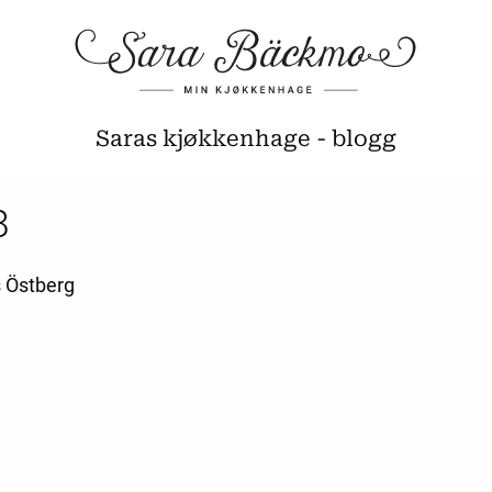
Saras kjøkkenhage - blogg
8
s Östberg