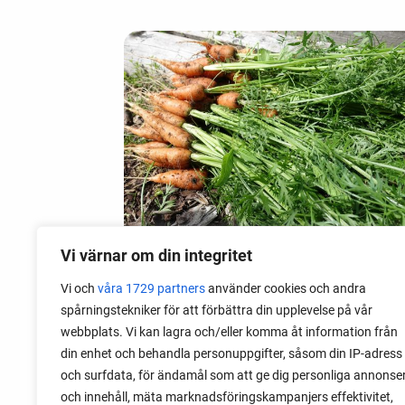
Vi värnar om din integritet
Vi och
våra 1729 partners
använder cookies och andra
09 mai 2020
spårningstekniker för att förbättra din upplevelse på vår
Brannskader av grønnsaker
webbplats. Vi kan lagra och/eller komma åt information från
din enhet och behandla personuppgifter, såsom din IP-adress
Noen grønnsaker kan utrolig nok
och surfdata, för ändamål som att ge dig personliga annonse
forårsake en type av hudskader, ikke ved
och innehåll, mäta marknadsföringskampanjers effektivitet,