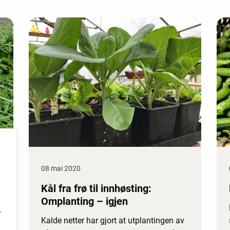
08 mai 2020
Kål fra frø til innhøsting:
Omplanting – igjen
r
Kalde netter har gjort at utplantingen av