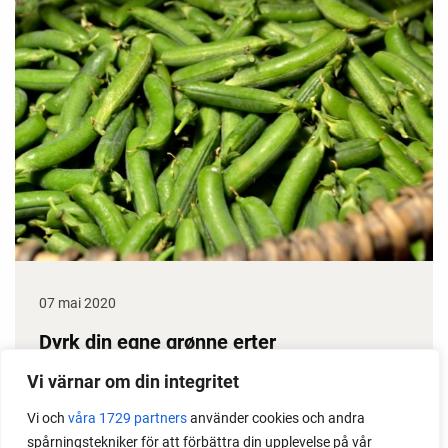
07 mai 2020
Dyrk din egne grønne erter
Erter gir stor avling, dessuten klarer de seg i
Vi värnar om din integritet
prinsippet selv gjennom sesongen. Det gjør dem til
Vi och
våra 1729 partners
använder cookies och andra
en gullgruve i kjøkkenhagen. Her får du noen gode
spårningstekniker för att förbättra din upplevelse på vår