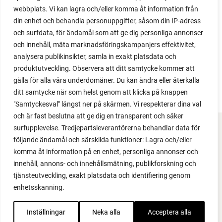
ertedyrketips.
webbplats. Vi kan lagra och/eller komma åt information från
din enhet och behandla personuppgifter, såsom din IP-adress
och surfdata, för ändamål som att ge dig personliga annonser
och innehåll, mäta marknadsföringskampanjers effektivitet,
analysera publikinsikter, samla in exakt platsdata och
produktutveckling. Observera att ditt samtycke kommer att
gälla för alla våra underdomäner. Du kan ändra eller återkalla
ditt samtycke när som helst genom att klicka på knappen
"Samtyckesval" längst ner på skärmen. Vi respekterar dina val
och är fast beslutna att ge dig en transparent och säker
surfupplevelse. Tredjepartsleverantörerna behandlar data för
FACEBOOK
följande ändamål och särskilda funktioner: Lagra och/eller
komma åt information på en enhet, personliga annonser och
YOUTUBE
innehåll, annons- och innehållsmätning, publikforskning och
tjänsteutveckling, exakt platsdata och identifiering genom
INSTAGRAM
enhetsskanning.
PODCAST
Inställningar
Neka alla
Acceptera alla