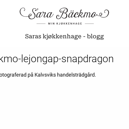
Saras kjøkkenhage - blogg
kmo-lejongap-snapdragon
fotograferad på Kalvsviks handelsträdgård.