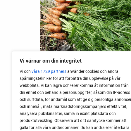
Vi värnar om din integritet
Vi och
våra 1729 partners
använder cookies och andra
09 mai 2020
spårningstekniker för att förbättra din upplevelse på vår
Brannskader av grønnsaker
webbplats. Vi kan lagra och/eller komma åt information från
din enhet och behandla personuppgifter, såsom din IP-adress
Noen grønnsaker kan utrolig nok
och surfdata, för ändamål som att ge dig personliga annonse
forårsake en type av hudskader, ikke ved
och innehåll, mäta marknadsföringskampanjers effektivitet,
matlagingen, men i hagen. For noen år
analysera publikinsikter, samla in exakt platsdata och
siden måtte vi dra til sykehuset med
produktutveckling. Observera att ditt samtycke kommer att
barna da de hadde fått merkelige
gälla för alla våra underdomäner. Du kan ändra eller återkalla