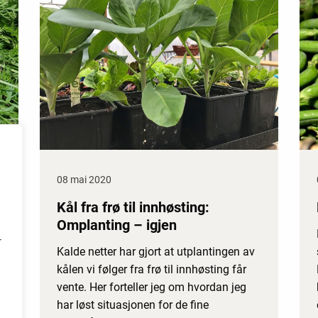
08 mai 2020
Kål fra frø til innhøsting:
Omplanting – igjen
r
Kalde netter har gjort at utplantingen av
kålen vi følger fra frø til innhøsting får
vente. Her forteller jeg om hvordan jeg
har løst situasjonen for de fine