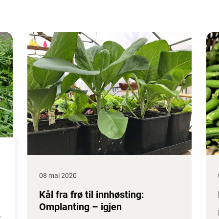
08 mai 2020
Kål fra frø til innhøsting:
Omplanting – igjen
r