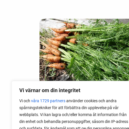
Vi värnar om din integritet
Vi och
våra 1729 partners
använder cookies och andra
09 mai 2020
spårningstekniker för att förbättra din upplevelse på vår
Brannskader av grønnsaker
webbplats. Vi kan lagra och/eller komma åt information från
din enhet och behandla personuppgifter, såsom din IP-adress
Noen grønnsaker kan utrolig nok
och surfdata, för ändamål som att ge dig personliga annonse