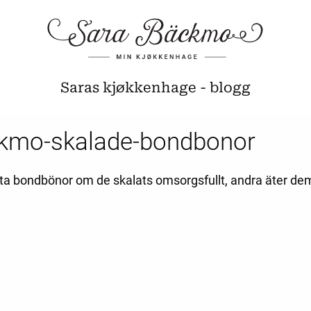
Saras kjøkkenhage - blogg
kmo-skalade-bondbonor
a äta bondbönor om de skalats omsorgsfullt, andra äter de