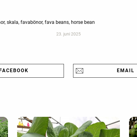
r, skala, favabönor, fava beans, horse bean
23. juni 2025
FACEBOOK
EMAIL