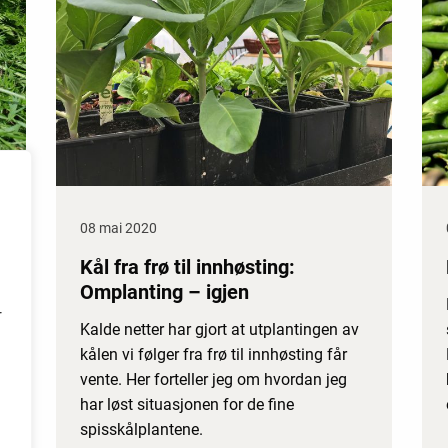
08 mai 2020
Kål fra frø til innhøsting:
Omplanting – igjen
r
Kalde netter har gjort at utplantingen av
kålen vi følger fra frø til innhøsting får
vente. Her forteller jeg om hvordan jeg
har løst situasjonen for de fine
spisskålplantene.