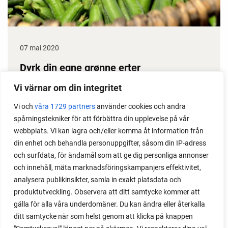
07 mai 2020
Dyrk din egne grønne erter
Erter gir stor avling, dessuten klarer de seg i
Vi värnar om din integritet
prinsippet selv gjennom sesongen. Det gjør dem til
Vi och
våra 1729 partners
använder cookies och andra
en gullgruve i kjøkkenhagen. Her får du noen gode
spårningstekniker för att förbättra din upplevelse på vår
ertedyrketips.
webbplats. Vi kan lagra och/eller komma åt information från
din enhet och behandla personuppgifter, såsom din IP-adress
och surfdata, för ändamål som att ge dig personliga annonser
och innehåll, mäta marknadsföringskampanjers effektivitet,
analysera publikinsikter, samla in exakt platsdata och
produktutveckling. Observera att ditt samtycke kommer att
gälla för alla våra underdomäner. Du kan ändra eller återkalla
ditt samtycke när som helst genom att klicka på knappen