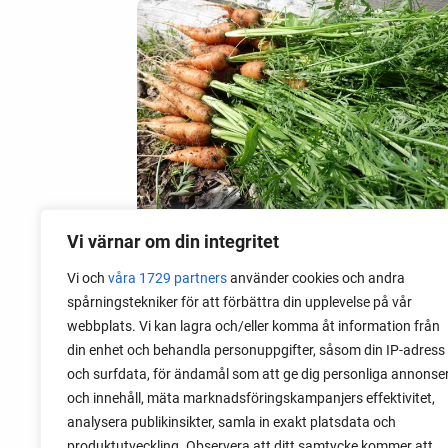
Vi värnar om din integritet
Vi och
våra 1729 partners
använder cookies och andra
09 mai 2020
spårningstekniker för att förbättra din upplevelse på vår
Brannskader av grønnsaker
webbplats. Vi kan lagra och/eller komma åt information från
din enhet och behandla personuppgifter, såsom din IP-adress
Noen grønnsaker kan utrolig nok
och surfdata, för ändamål som att ge dig personliga annonse
forårsake en type av hudskader, ikke ved
och innehåll, mäta marknadsföringskampanjers effektivitet,
matlagingen, men i hagen. For noen år
analysera publikinsikter, samla in exakt platsdata och
siden måtte vi dra til sykehuset med
produktutveckling. Observera att ditt samtycke kommer att