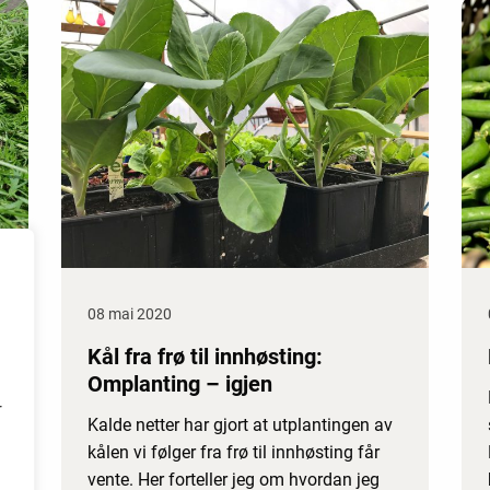
08 mai 2020
Kål fra frø til innhøsting:
Omplanting – igjen
r
Kalde netter har gjort at utplantingen av
kålen vi følger fra frø til innhøsting får
vente. Her forteller jeg om hvordan jeg