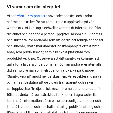
Erter gir stor avling, dessuten klarer de seg i
Vi värnar om din integritet
prinsippet selv gjennom sesongen. Det gjør dem til
Vi och
våra 1729 partners
använder cookies och andra
en gullgruve i kjøkkenhagen. Her får du noen gode
spårningstekniker för att förbättra din upplevelse på vår
ertedyrketips.
webbplats. Vi kan lagra och/eller komma åt information från
din enhet och behandla personuppgifter, såsom din IP-adress
och surfdata, för ändamål som att ge dig personliga annonser
och innehåll, mäta marknadsföringskampanjers effektivitet,
analysera publikinsikter, samla in exakt platsdata och
produktutveckling. Observera att ditt samtycke kommer att
gälla för alla våra underdomäner. Du kan ändra eller återkalla
ditt samtycke när som helst genom att klicka på knappen
"Samtyckesval" längst ner på skärmen. Vi respekterar dina val
och är fast beslutna att ge dig en transparent och säker
surfupplevelse. Tredjepartsleverantörerna behandlar data för
FACEBOOK
följande ändamål och särskilda funktioner: Lagra och/eller
komma åt information på en enhet, personliga annonser och
YOUTUBE
innehåll, annons- och innehållsmätning, publikforskning och
tjänsteutveckling, exakt platsdata och identifiering genom