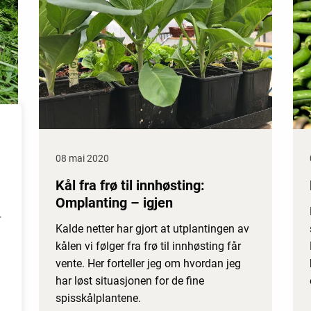
08 mai 2020
Kål fra frø til innhøsting:
Omplanting – igjen
r
Kalde netter har gjort at utplantingen av
kålen vi følger fra frø til innhøsting får
vente. Her forteller jeg om hvordan jeg
har løst situasjonen for de fine
spisskålplantene.