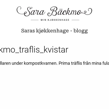
Saras kjøkkenhage - blogg
mo_traflis_kvistar
hållaren under kompostkvarnen. Prima träflis från mina fula