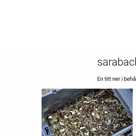
saraback
En titt ner i be