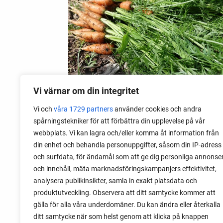
Vi värnar om din integritet
Vi och
våra 1729 partners
använder cookies och andra
09 mai 2020
spårningstekniker för att förbättra din upplevelse på vår
Brannskader av grønnsaker
webbplats. Vi kan lagra och/eller komma åt information från
din enhet och behandla personuppgifter, såsom din IP-adress
Noen grønnsaker kan utrolig nok
och surfdata, för ändamål som att ge dig personliga annonse
forårsake en type av hudskader, ikke ved
och innehåll, mäta marknadsföringskampanjers effektivitet,
matlagingen, men i hagen. For noen år
analysera publikinsikter, samla in exakt platsdata och
siden måtte vi dra til sykehuset med
produktutveckling. Observera att ditt samtycke kommer att
barna da de hadde fått merkelige
gälla för alla våra underdomäner. Du kan ändra eller återkalla
brannskader.
ditt samtycke när som helst genom att klicka på knappen