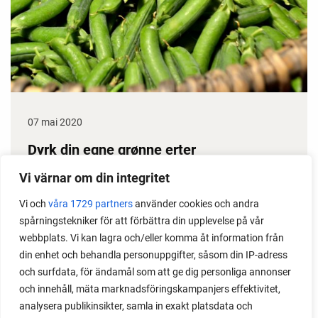
07 mai 2020
Dyrk din egne grønne erter
Erter gir stor avling, dessuten klarer de seg i
Vi värnar om din integritet
prinsippet selv gjennom sesongen. Det gjør dem til
Vi och
våra 1729 partners
använder cookies och andra
en gullgruve i kjøkkenhagen. Her får du noen gode
spårningstekniker för att förbättra din upplevelse på vår
ertedyrketips.
webbplats. Vi kan lagra och/eller komma åt information från
din enhet och behandla personuppgifter, såsom din IP-adress
och surfdata, för ändamål som att ge dig personliga annonser
och innehåll, mäta marknadsföringskampanjers effektivitet,
analysera publikinsikter, samla in exakt platsdata och