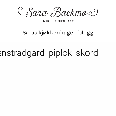
Saras kjøkkenhage - blogg
enstradgard_piplok_skord