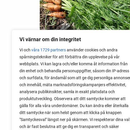
Vi värnar om din integritet
Vi och
våra 1729 partners
använder cookies och andra
09 mai 2020
spårningstekniker för att förbättra din upplevelse på vår
Brannskader av grønnsaker
webbplats. Vi kan lagra och/eller komma åt information från
din enhet och behandla personuppgifter, såsom din IP-adress
Noen grønnsaker kan utrolig nok
och surfdata, för ändamål som att ge dig personliga annonse
forårsake en type av hudskader, ikke ved
och innehåll, mäta marknadsföringskampanjers effektivitet,
matlagingen, men i hagen. For noen år
analysera publikinsikter, samla in exakt platsdata och
siden måtte vi dra til sykehuset med
produktutveckling. Observera att ditt samtycke kommer att
barna da de hadde fått merkelige
gälla för alla våra underdomäner. Du kan ändra eller återkalla
brannskader.
ditt samtycke när som helst genom att klicka på knappen
"Samtyckesval" längst ner på skärmen. Vi respekterar dina val
och är fast beslutna att ge dig en transparent och säker