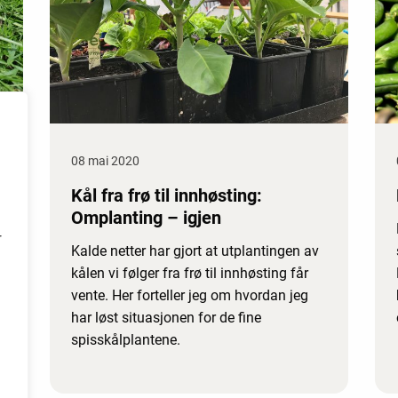
08 mai 2020
Kål fra frø til innhøsting:
Omplanting – igjen
r
Kalde netter har gjort at utplantingen av
kålen vi følger fra frø til innhøsting får
vente. Her forteller jeg om hvordan jeg
har løst situasjonen for de fine
spisskålplantene.