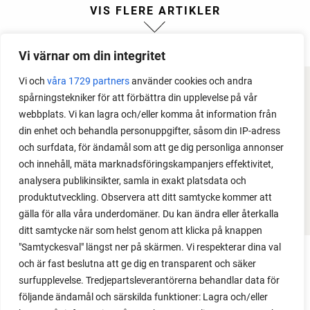
Vi värnar om din integritet
Vi och
våra 1729 partners
använder cookies och andra
spårningstekniker för att förbättra din upplevelse på vår
FACEBOOK
webbplats. Vi kan lagra och/eller komma åt information från
din enhet och behandla personuppgifter, såsom din IP-adress
YOUTUBE
och surfdata, för ändamål som att ge dig personliga annonser
och innehåll, mäta marknadsföringskampanjers effektivitet,
INSTAGRAM
analysera publikinsikter, samla in exakt platsdata och
PODCAST
produktutveckling. Observera att ditt samtycke kommer att
gälla för alla våra underdomäner. Du kan ändra eller återkalla
ditt samtycke när som helst genom att klicka på knappen
"Samtyckesval" längst ner på skärmen. Vi respekterar dina val
och är fast beslutna att ge dig en transparent och säker
surfupplevelse. Tredjepartsleverantörerna behandlar data för
följande ändamål och särskilda funktioner: Lagra och/eller