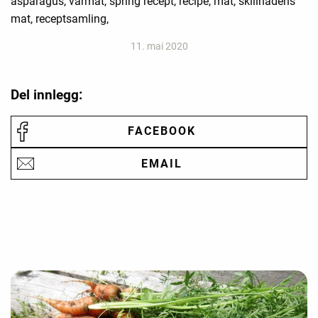
asparagus, vårmat, spring recept, recipe, mat, skillnadens
mat, receptsamling,
11. mai 2020
Del innlegg:
FACEBOOK
EMAIL