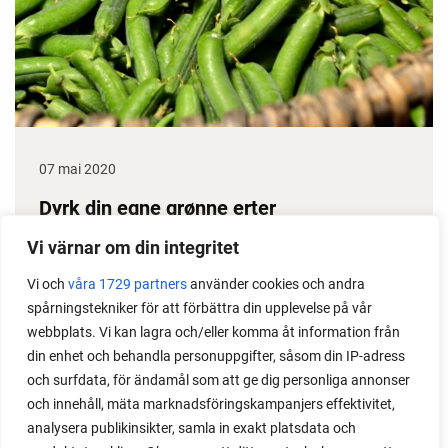
07 mai 2020
Dyrk din egne grønne erter
Erter gir stor avling, dessuten klarer de seg i
Vi värnar om din integritet
prinsippet selv gjennom sesongen. Det gjør dem til
Vi och
våra 1729 partners
använder cookies och andra
en gullgruve i kjøkkenhagen. Her får du noen gode
spårningstekniker för att förbättra din upplevelse på vår
ertedyrketips.
webbplats. Vi kan lagra och/eller komma åt information från
din enhet och behandla personuppgifter, såsom din IP-adress
och surfdata, för ändamål som att ge dig personliga annonser
och innehåll, mäta marknadsföringskampanjers effektivitet,
analysera publikinsikter, samla in exakt platsdata och