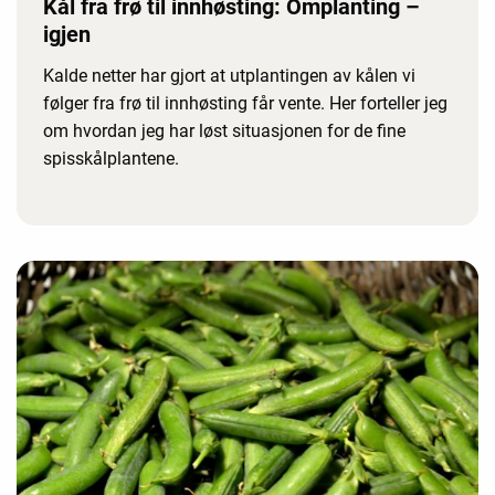
Kål fra frø til innhøsting: Omplanting –
igjen
Kalde netter har gjort at utplantingen av kålen vi
følger fra frø til innhøsting får vente. Her forteller jeg
om hvordan jeg har løst situasjonen for de fine
spisskålplantene.