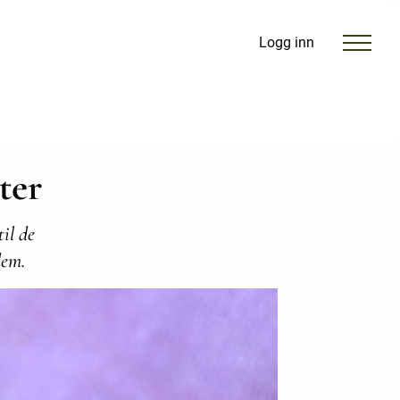
Logg inn
ter
til de
 dem.