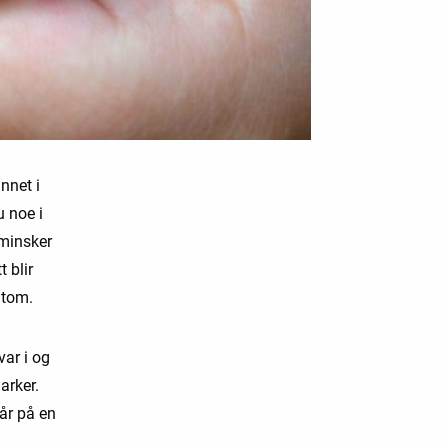
nnet i
u noe i
 minsker
 blir
 tom.
var i og
arker.
iår på en