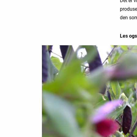
Det er v
produse
den som 
Les og