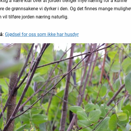
iktig å være klar over at jorden trenger mye næring for å kunne
re de grønnsakene vi dyrker i den. Og det finnes mange mulighet
vil tilføre jorden næring naturlig.
så
:
Gjødsel for oss som ikke har husdyr