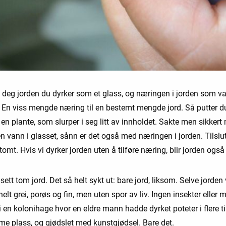
l deg jorden du dyrker som et glass, og næringen i jorden som va
. En viss mengde næring til en bestemt mengde jord. Så putter d
 en plante, som slurper i seg litt av innholdet. Sakte men sikkert
vann i glasset, sånn er det også med næringen i jorden. Tilslutt
tomt. Hvis vi dyrker jorden uten å tilføre næring, blir jorden også
sett tom jord. Det så helt sykt ut: bare jord, liksom. Selve jorden 
helt grei, porøs og fin, men uten spor av liv. Ingen insekter eller m
i en kolonihage hvor en eldre mann hadde dyrket poteter i flere t
e plass, og gjødslet med kunstgjødsel. Bare det.