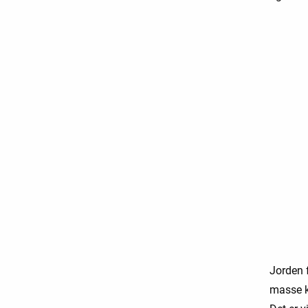
Jorden f
masse ku