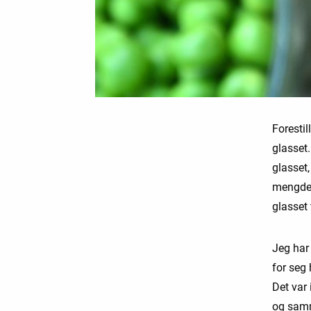
Forestil
glasset
glasset,
mengden 
glasset 
Jeg har 
for seg 
Det var 
og samm