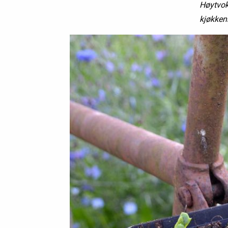
Høytvoks
kjøkken