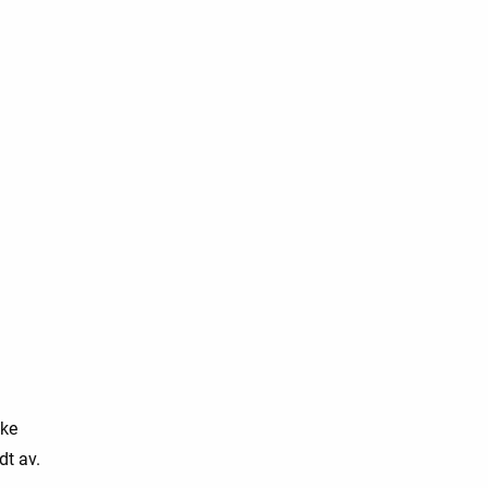
kke
dt av.