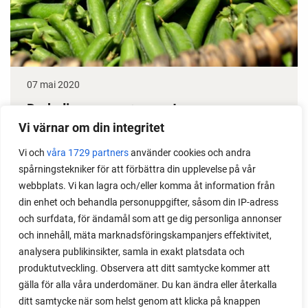
07 mai 2020
Dyrk din egne grønne erter
Vi värnar om din integritet
Erter gir stor avling, dessuten klarer de seg i
Vi och
våra 1729 partners
använder cookies och andra
prinsippet selv gjennom sesongen. Det gjør dem til
spårningstekniker för att förbättra din upplevelse på vår
en gullgruve i kjøkkenhagen. Her får du noen gode
webbplats. Vi kan lagra och/eller komma åt information från
ertedyrketips.
din enhet och behandla personuppgifter, såsom din IP-adress
och surfdata, för ändamål som att ge dig personliga annonser
och innehåll, mäta marknadsföringskampanjers effektivitet,
analysera publikinsikter, samla in exakt platsdata och
produktutveckling. Observera att ditt samtycke kommer att
gälla för alla våra underdomäner. Du kan ändra eller återkalla
ditt samtycke när som helst genom att klicka på knappen