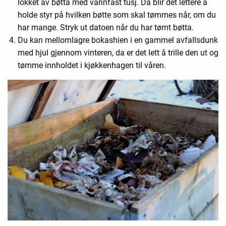
lokket av bøtta med vannfast tusj. Da blir det lettere å
holde styr på hvilken bøtte som skal tømmes når, om du
har mange. Stryk ut datoen når du har tømt bøtta.
Du kan mellomlagre bokashien i en gammel avfallsdunk
med hjul gjennom vinteren, da er det lett å trille den ut og
tømme innholdet i kjøkkenhagen til våren.