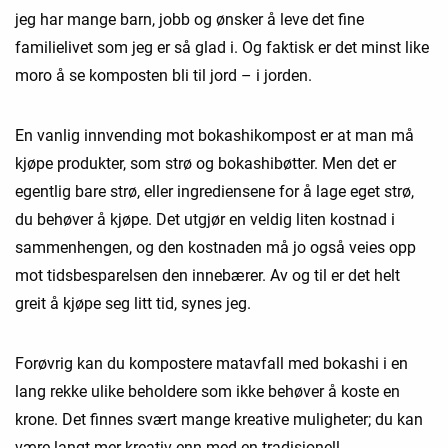
jeg har mange barn, jobb og ønsker å leve det fine
familielivet som jeg er så glad i. Og faktisk er det minst like
moro å se komposten bli til jord – i jorden.
En vanlig innvending mot bokashikompost er at man må
kjøpe produkter, som strø og bokashibøtter. Men det er
egentlig bare strø, eller ingrediensene for å lage eget strø,
du behøver å kjøpe. Det utgjør en veldig liten kostnad i
sammenhengen, og den kostnaden må jo også veies opp
mot tidsbesparelsen den innebærer. Av og til er det helt
greit å kjøpe seg litt tid, synes jeg.
Forøvrig kan du kompostere matavfall med bokashi i en
lang rekke ulike beholdere som ikke behøver å koste en
krone. Det finnes svært mange kreative muligheter; du kan
være langt mer kreativ enn med en tradisjonell