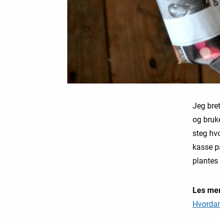
Jeg bret
og bruke
steg hvo
kasse på
plantes
Les me
Hvordan 