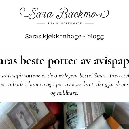
Saras kjøkkenhage - blogg
aras beste potter av avispap
e avispapirpottene er de overlegent beste! Smart brettete
 potta både i bunnen og i pottas øvre kant, det gjør dem s
og holdbare.