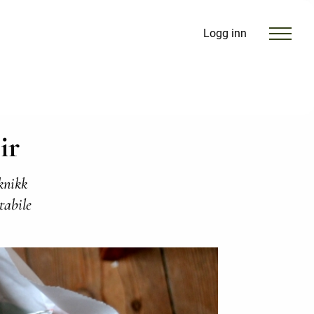
Logg inn
ir
knikk
tabile