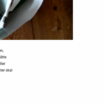
en,
åtte
ller
ter skal