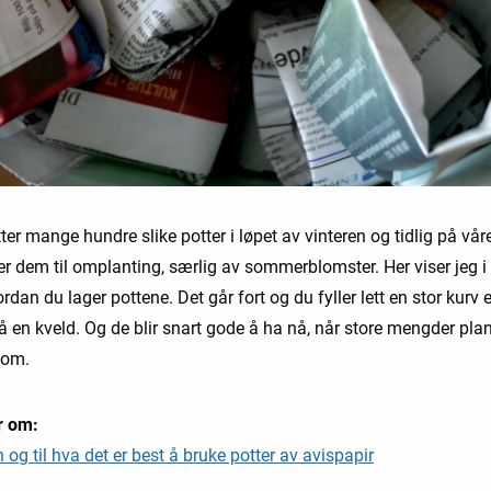
ter mange hundre slike potter i løpet av vinteren og tidlig på vår
r dem til omplanting, særlig av sommerblomster. Her viser jeg i 
rdan du lager pottene. Det går fort og du fyller lett en stor kurv e
 en kveld. Og de blir snart gode å ha nå, når store mengder plan
 om.
r om:
og til hva det er best å bruke potter av avispapir