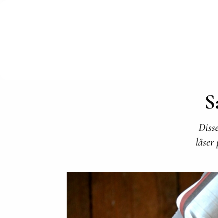
S
Diss
låser